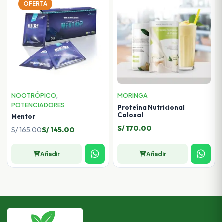
OFERTA
NOOTRÓPICO
,
MORINGA
POTENCIADORES
Proteína Nutricional
Colosal
Mentor
S/
170.00
El
El
S/
165.00
S/
145.00
precio
precio
original
actual
Añadir
Añadir
era:
es:
S/ 165.00.
S/ 145.00.