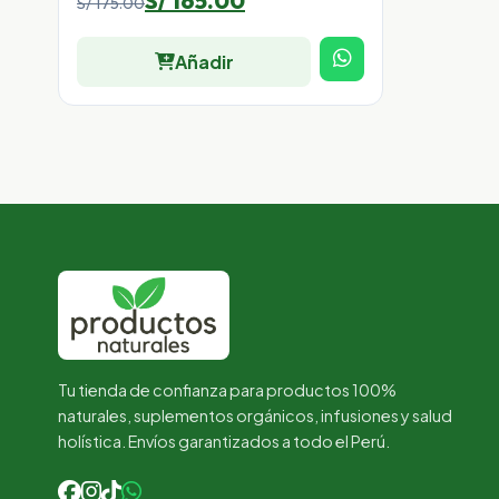
S/
165.00
S/
175.00
precio
precio
Añadir
original
actual
era:
es:
S/ 175.00.
S/ 165.00.
Tu tienda de confianza para productos 100%
naturales, suplementos orgánicos, infusiones y salud
holística. Envíos garantizados a todo el Perú.