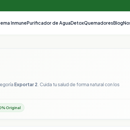
tema Inmune
Purificador de Agua
Detox
Quemadores
Blog
No
tegoría
Exportar 2
. Cuida tu salud de forma natural con los
0% Original