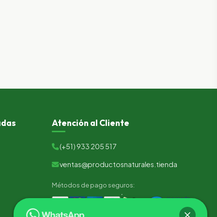
adas
Atención al Cliente
(+51) 933 205 517
ventas@productosnaturales.tienda
Métodos de pago seguros: