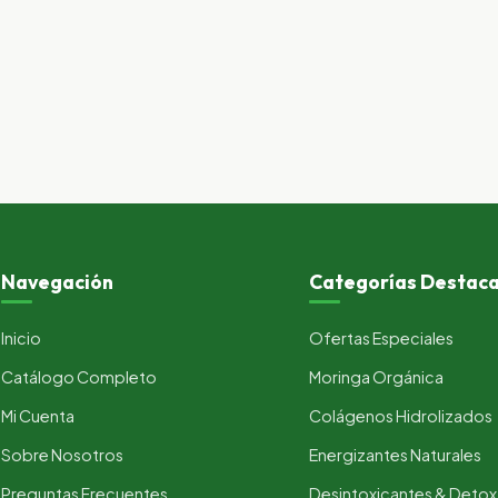
Navegación
Categorías Destac
Inicio
Ofertas Especiales
Catálogo Completo
Moringa Orgánica
Mi Cuenta
Colágenos Hidrolizados
Sobre Nosotros
Energizantes Naturales
Preguntas Frecuentes
Desintoxicantes & Detox