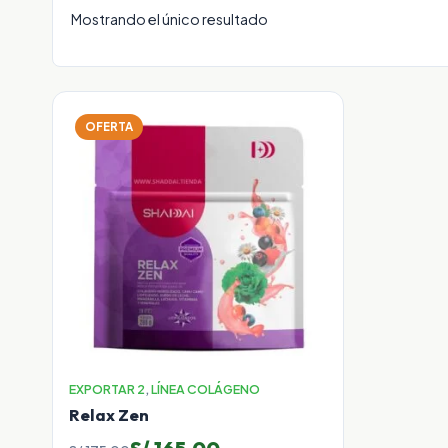
Mostrando el único resultado
OFERTA
EXPORTAR 2
,
LÍNEA COLÁGENO
Relax Zen
El
El