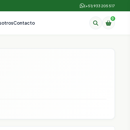
(+51) 933 205 517
0
sotros
Contacto