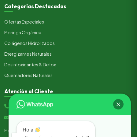
Categorías Destacadas
Ofertas Especiales
Moringa Orgánica
Colágenos Hidrolizados
Energizantes Naturales
Desintoxicantes & Detox
Quemadores Naturales
Atención al Cliente
(+51) 933 205 517
ventas@productosnaturales.tienda
Hola
Métodos de pago seguros: