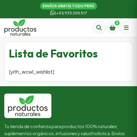
ENVÍOS GRATIS TODO PERÚ
(+51) 933 205 517
0
Lista de Favoritos
[yith_wcwl_wishlist]
Tu tienda de confianza para productos 100% naturales,
suplementos orgánicos, infusiones y salud holística. Envíos