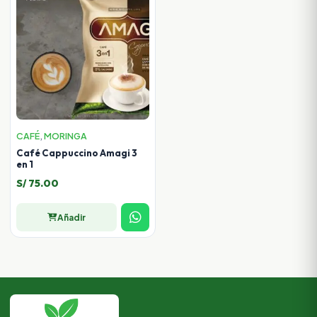
CAFÉ
,
MORINGA
Café Cappuccino Amagi 3
en 1
S/
75.00
Añadir