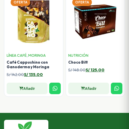
OFERTA
OFERTA
LÍNEA CAFÉ
,
MORINGA
NUTRICIÓN
Café Cappushino con
Choco Bitt
Ganoderma y Moringa
El
El
S/
148.00
S/
125.00
El
El
S/
142.00
S/
135.00
precio
precio
precio
precio
original
actual
original
actual
Añadir
Añadir
era:
es:
era:
es:
S/ 148.00.
S/ 125.00.
S/ 142.00.
S/ 135.00.