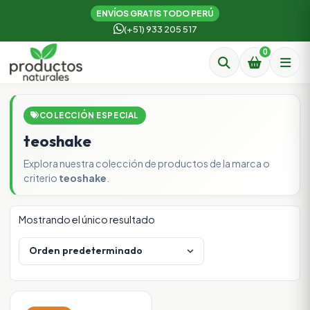
ENVÍOS GRATIS TODO PERÚ
(+51) 933 205 517
0
COLECCIÓN ESPECIAL
teoshake
Explora nuestra colección de productos de la marca o
criterio
teoshake
.
Mostrando el único resultado