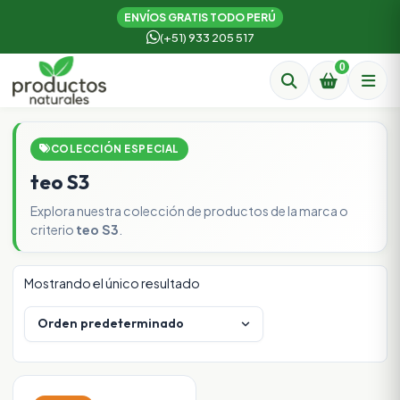
ENVÍOS GRATIS TODO PERÚ
(+51) 933 205 517
0
COLECCIÓN ESPECIAL
teo S3
Explora nuestra colección de productos de la marca o
criterio
teo S3
.
Mostrando el único resultado