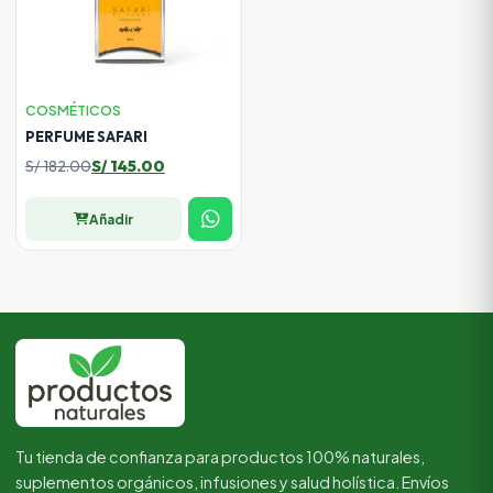
COSMÉTICOS
PERFUME SAFARI
El
El
S/
182.00
S/
145.00
precio
precio
original
actual
Añadir
era:
es:
S/ 182.00.
S/ 145.00.
Tu tienda de confianza para productos 100% naturales,
suplementos orgánicos, infusiones y salud holística. Envíos