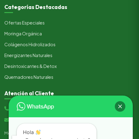
Categorías Destacadas
Ofertas Especiales
Moringa Orgánica
Colágenos Hidrolizados
Energizantes Naturales
Desintoxicantes & Detox
Quemadores Naturales
Atención al Cliente
(+51) 933 205 517
ventas@productosnaturales.tienda
Hola
Métodos de pago seguros: