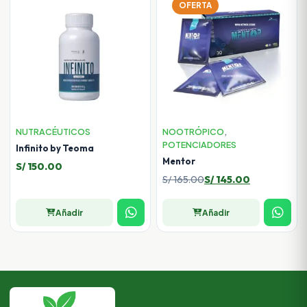
OFERTA
NUTRACÉUTICOS
NOOTRÓPICO
,
POTENCIADORES
Infinito by Teoma
Mentor
S/
150.00
El
El
S/
165.00
S/
145.00
precio
precio
original
actual
Añadir
Añadir
era:
es:
S/ 165.00.
S/ 145.00.