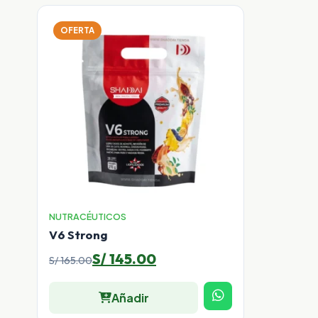
OFERTA
NUTRACÉUTICOS
V6 Strong
El
El
S/
145.00
S/
165.00
precio
precio
Añadir
original
actual