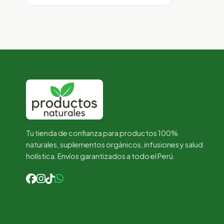
era:
es:
S/ 165.00.
S/ 145.00.
Tu tienda de confianza para productos 100%
naturales, suplementos orgánicos, infusiones y salud
holística. Envíos garantizados a todo el Perú.