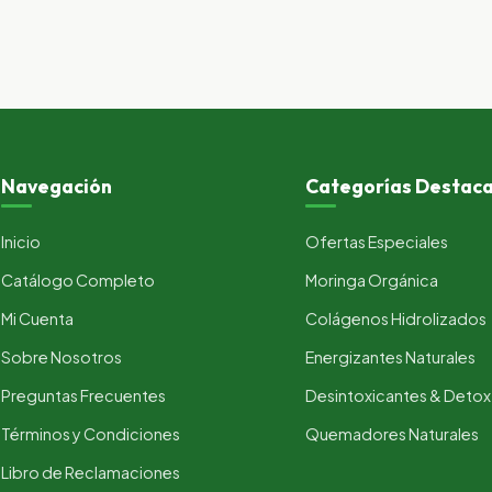
Navegación
Categorías Destac
Inicio
Ofertas Especiales
Catálogo Completo
Moringa Orgánica
Mi Cuenta
Colágenos Hidrolizados
Sobre Nosotros
Energizantes Naturales
Preguntas Frecuentes
Desintoxicantes & Detox
Términos y Condiciones
Quemadores Naturales
Libro de Reclamaciones