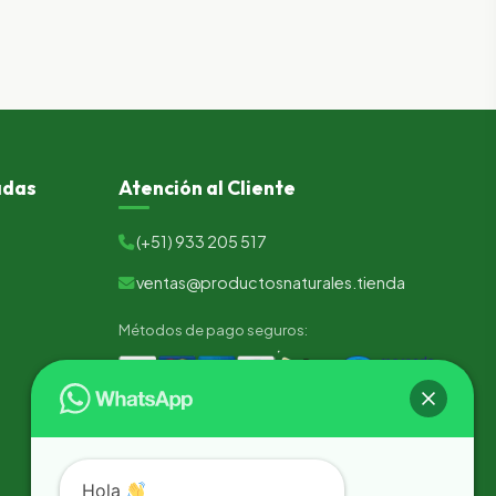
adas
Atención al Cliente
(+51) 933 205 517
ventas@productosnaturales.tienda
Métodos de pago seguros:
Hola