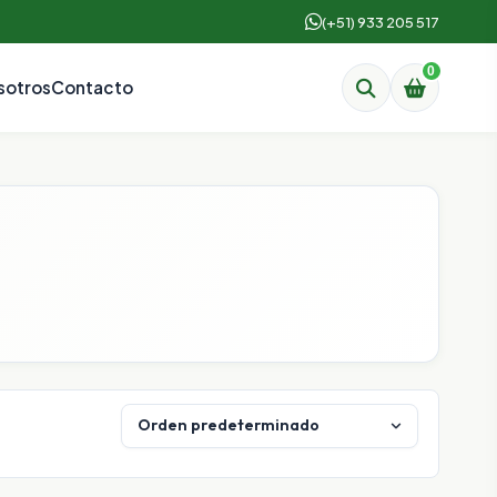
(+51) 933 205 517
0
sotros
Contacto