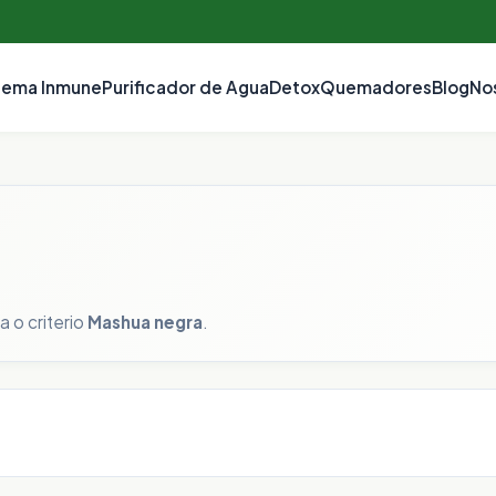
tema Inmune
Purificador de Agua
Detox
Quemadores
Blog
No
 o criterio
Mashua negra
.