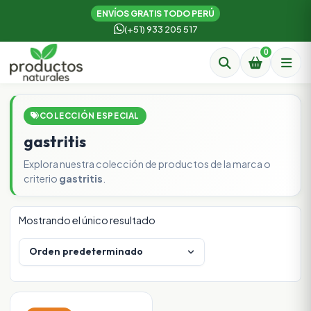
ENVÍOS GRATIS TODO PERÚ
(+51) 933 205 517
0
COLECCIÓN ESPECIAL
gastritis
Explora nuestra colección de productos de la marca o
criterio
gastritis
.
Mostrando el único resultado