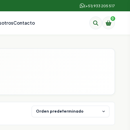
(+51) 933 205 517
0
sotros
Contacto