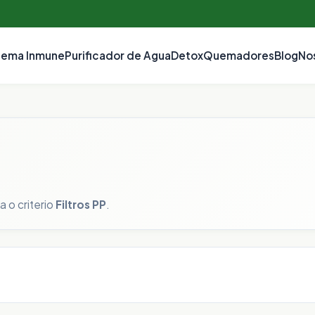
tema Inmune
Purificador de Agua
Detox
Quemadores
Blog
No
 o criterio
Filtros PP
.