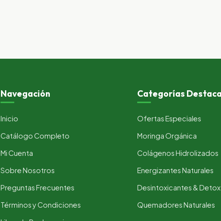
Navegación
Categorías Destac
Inicio
Ofertas Especiales
Catálogo Completo
Moringa Orgánica
Mi Cuenta
Colágenos Hidrolizados
Sobre Nosotros
Energizantes Naturales
Preguntas Frecuentes
Desintoxicantes & Detox
Términos y Condiciones
Quemadores Naturales