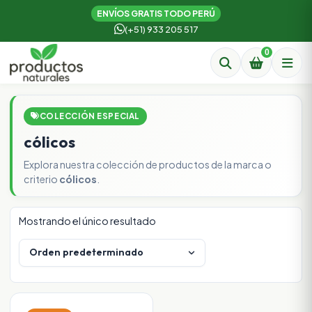
ENVÍOS GRATIS TODO PERÚ
(+51) 933 205 517
0
COLECCIÓN ESPECIAL
cólicos
Explora nuestra colección de productos de la marca o
criterio
cólicos
.
Mostrando el único resultado