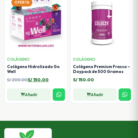
OFERTA
COLÁGENO
COLÁGENO
Colágeno Hidrolizado Go
Colágeno Premium Frasco –
Well
Doypack de 500 Gramos
El
El
S/
200.00
S/
150.00
S/
150.00
precio
precio
original
actual
Añadir
Añadir
era:
es:
S/ 200.00.
S/ 150.00.